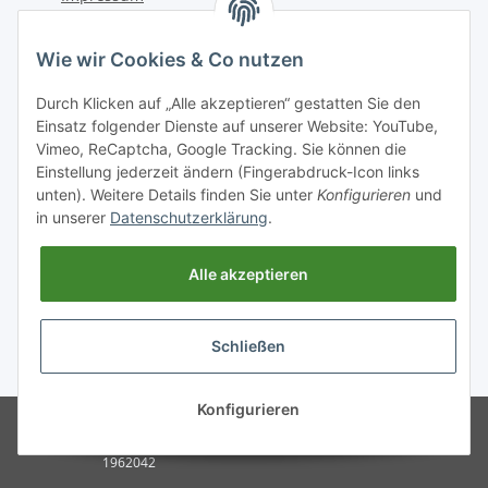
Kontakt
Wie wir Cookies & Co nutzen
Telefon: +49 (0) 6162 5554
Durch Klicken auf „Alle akzeptieren“ gestatten Sie den
Fax: +49 (0) 6162 5220
Einsatz folgender Dienste auf unserer Website: YouTube,
Email: info@diedrucker.de
Vimeo, ReCaptcha, Google Tracking. Sie können die
Einstellung jederzeit ändern (Fingerabdruck-Icon links
unten). Weitere Details finden Sie unter
Konfigurieren
und
Freiherr-vom-Stein-Straße 4
in unserer
Datenschutzerklärung
.
D-64354 Reinheim
www.diedrucker.de
Alle akzeptieren
Vertrag widerrufen
Schließen
* Alle Preise inkl. gesetzlicher USt., zzgl.
Versand
Konfigurieren
© 2026 DieDrucker.de GmbH &
Powered by
JTL-Shop
Co.KG, Reinheim.
Besucherzähler:
1962042